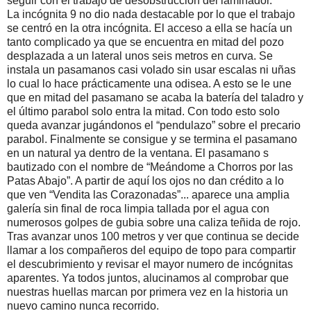
seguir con el trabajo de desobstrucción del laminador.
La incógnita 9 no dio nada destacable por lo que el trabajo
se centró en la otra incógnita. El acceso a ella se hacía un
tanto complicado ya que se encuentra en mitad del pozo
desplazada a un lateral unos seis metros en curva. Se
instala un pasamanos casi volado sin usar escalas ni uñas
lo cual lo hace prácticamente una odisea. A esto se le une
que en mitad del pasamano se acaba la batería del taladro y
el último parabol solo entra la mitad. Con todo esto solo
queda avanzar jugándonos el “pendulazo” sobre el precario
parabol. Finalmente se consigue y se termina el pasamano
en un natural ya dentro de la ventana. El pasamano s
bautizado con el nombre de “Meándome a Chorros por las
Patas Abajo”. A partir de aquí los ojos no dan crédito a lo
que ven “Vendita las Corazonadas”... aparece una amplia
galería sin final de roca limpia tallada por el agua con
numerosos golpes de gubia sobre una caliza teñida de rojo.
Tras avanzar unos 100 metros y ver que continua se decide
llamar a los compañeros del equipo de topo para compartir
el descubrimiento y revisar el mayor numero de incógnitas
aparentes. Ya todos juntos, alucinamos al comprobar que
nuestras huellas marcan por primera vez en la historia un
nuevo camino nunca recorrido.